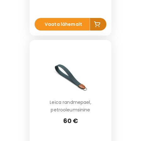
Li
Vaata lähemalt
s
a
k
o
r
vi
Leica randmepael,
petrooleumsinine
60 €