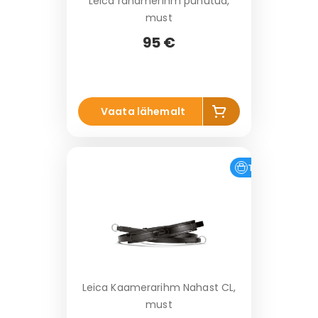
Leica randmerihm punutud,
must
95 €
Li
Vaata lähemalt
s
a
k
o
Tasuta tarne
r
vi
Leica Kaamerarihm Nahast CL,
must