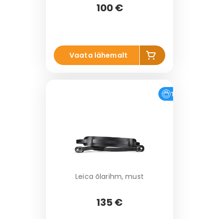
100 €
Li
Vaata lähemalt
s
a
k
o
Tasuta tarne
r
vi
Leica õlarihm, must
135 €