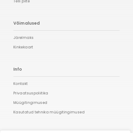
Telli pilte
Võimalused
Järelmaks
Kinkekaart
Info
Kontakt
Privaatsuspoliitika
Müügitingimused
Kasutatud tehnika müügitingimused