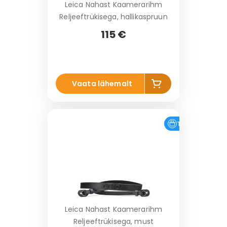
Leica Nahast Kaamerarihm
Reljeeftrükisega, hallikaspruun
115 €
Li
Vaata lähemalt
s
a
k
o
Tasuta tarne
r
vi
Leica Nahast Kaamerarihm
Reljeeftrükisega, must