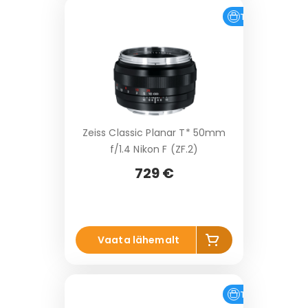
k
o
Tasuta tarne
r
vi
Zeiss Classic Planar T* 50mm
f/1.4 Nikon F (ZF.2)
729 €
Li
Vaata lähemalt
s
a
k
o
Tasuta tarne
Laos