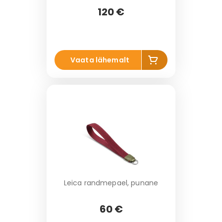
120 €
Li
Vaata lähemalt
s
a
k
o
r
vi
Leica randmepael, punane
60 €