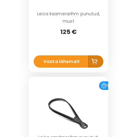
Leica kaamerarihm punutud,
must
125 €
Li
Vaata lähemalt
s
a
k
o
Tasuta tarne
r
vi