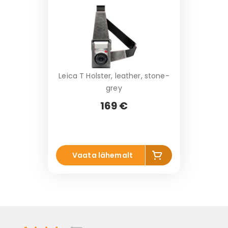
r
vi
Leica T Holster, leather, stone-
grey
169 €
Li
Vaata lähemalt
s
a
k
o
r
vi