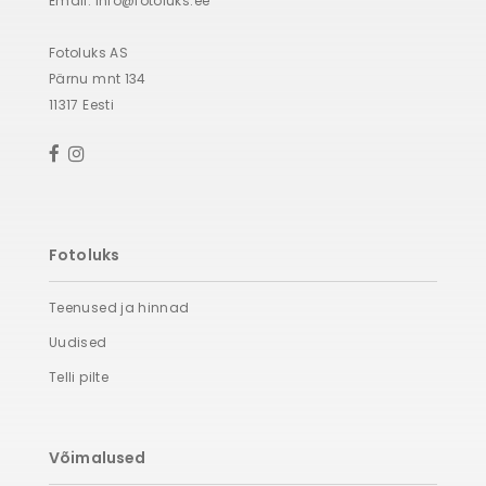
Email:
info@fotoluks.ee
Fotoluks AS
Pärnu mnt 134
11317 Eesti
Fotoluks
Teenused ja hinnad
Uudised
Telli pilte
Võimalused