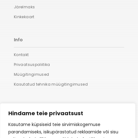
Järelmaks
Kinkekaart
Info
Kontakt
Privaatsuspoliitika
Müügitingimused
Kasutatud tehnika müügitingimused
Lisaks
Hindame teie privaatsust
Suured fotod
Kasutame küpsiseid teie sirvimiskogemuse
parandamiseks, isikupärastatud reklaamide või sisu
Hooldus