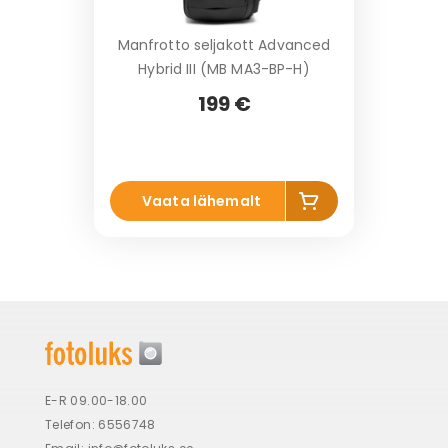
Manfrotto seljakott Advanced
Hybrid III (MB MA3-BP-H)
199 €
Li
Vaata lähemalt
s
a
k
o
r
vi
E-R 09.00-18.00
Telefon: 6556748