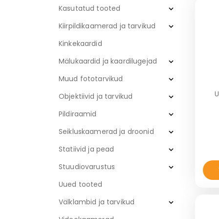
Kasutatud tooted
Kiirpildikaamerad ja tarvikud
Kinkekaardid
Mälukaardid ja kaardilugejad
Muud fototarvikud
U
Objektiivid ja tarvikud
Pildiraamid
Seikluskaamerad ja droonid
Statiivid ja pead
Stuudiovarustus
Uued tooted
Välklambid ja tarvikud