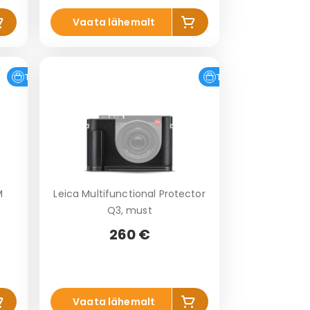
is
Lis
Vaata lähemalt
a
a
o
ko
vi
rvi
Tasuta tarne
Tasuta tarne
M
Leica Multifunctional Protector
Q3, must
260 €
is
Lis
Vaata lähemalt