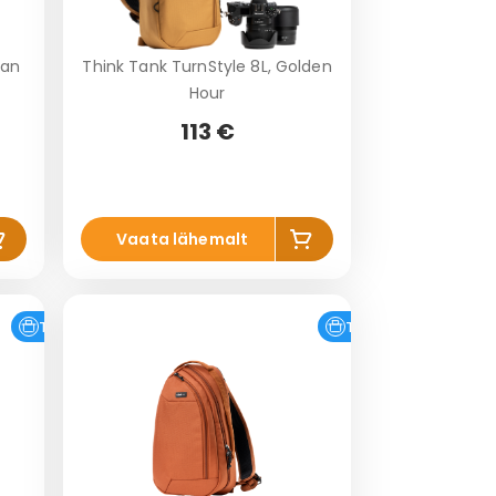
ban
Think Tank TurnStyle 8L, Golden
Hour
113 €
is
Lis
Vaata lähemalt
a
a
o
ko
vi
rvi
Tasuta tarne
Tasuta tarne