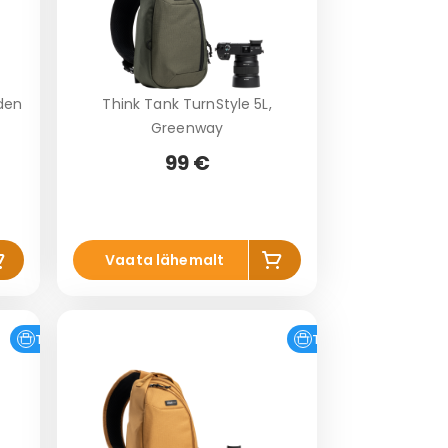
lden
Think Tank TurnStyle 5L,
Greenway
99 €
is
Lis
Vaata lähemalt
a
a
o
ko
vi
rvi
Tasuta tarne
Tasuta tarne