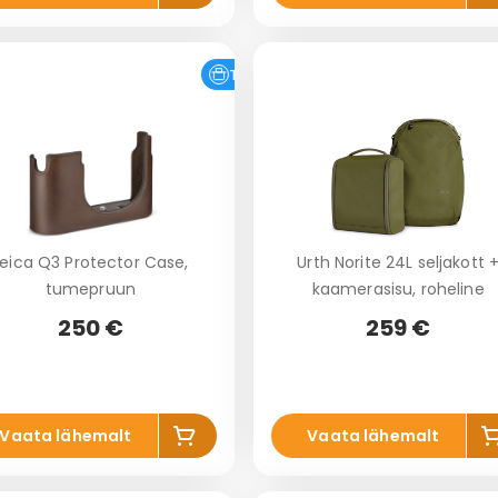
a
ko
k
rvi
r
Tasuta tarne
Leica Q3 Protector Case,
Urth Norite 24L seljakott 
tumepruun
kaamerasisu, roheline
250 €
259 €
Lis
L
Vaata lähemalt
Vaata lähemalt
a
ko
k
rvi
r