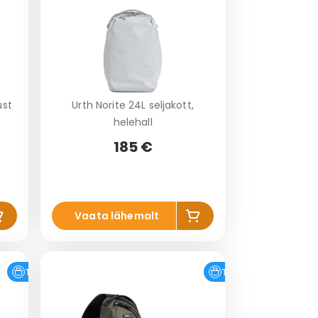
ust
Urth Norite 24L seljakott,
helehall
185 €
is
Lis
Vaata lähemalt
a
a
o
ko
vi
rvi
Tasuta tarne
Tasuta tarne