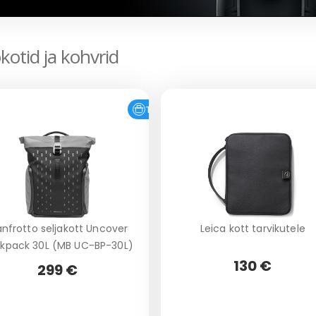
kotid ja kohvrid
Tasuta tarne
nfrotto seljakott Uncover
Leica kott tarvikutele
kpack 30L (MB UC-BP-30L)
130 €
299 €