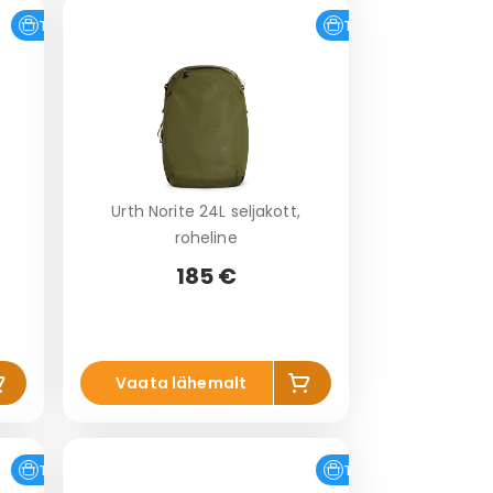
Tasuta tarne
Tasuta tarne
+
Urth Norite 24L seljakott,
roheline
185 €
is
Lis
Vaata lähemalt
a
a
o
ko
vi
rvi
Tasuta tarne
Tasuta tarne