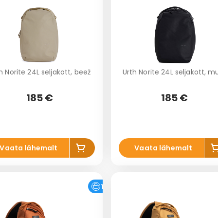
h Norite 24L seljakott, beež
Urth Norite 24L seljakott, m
185 €
185 €
Lis
L
Vaata lähemalt
Vaata lähemalt
a
ko
k
rvi
r
Tasuta tarne