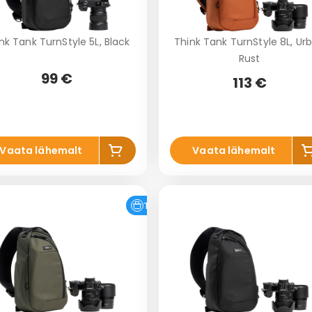
nk Tank TurnStyle 5L, Black
Think Tank TurnStyle 8L, Ur
Rust
99 €
113 €
Lis
L
Vaata lähemalt
Vaata lähemalt
a
ko
k
rvi
r
Tasuta tarne