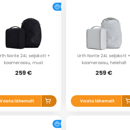
Tasuta tarne
rth Norite 24L seljakott +
Urth Norite 24L seljakott 
kaamerasisu, must
kaamerasisu, helehall
259 €
259 €
Lis
L
Vaata lähemalt
Vaata lähemalt
a
ko
k
rvi
r
Tasuta tarne