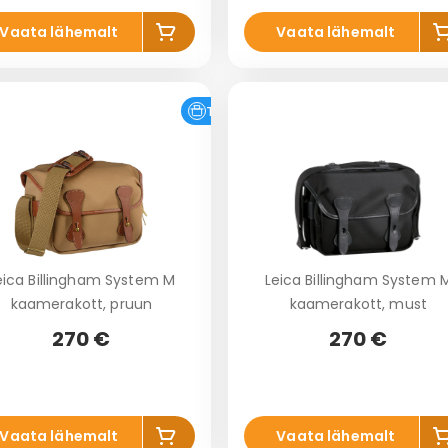
Lis
L
Vaata lähemalt
Vaata lähemalt
a
ko
k
rvi
r
Tasuta tarne
eica Billingham System M
Leica Billingham System 
kaamerakott, pruun
kaamerakott, must
270 €
270 €
Lis
L
Vaata lähemalt
Vaata lähemalt