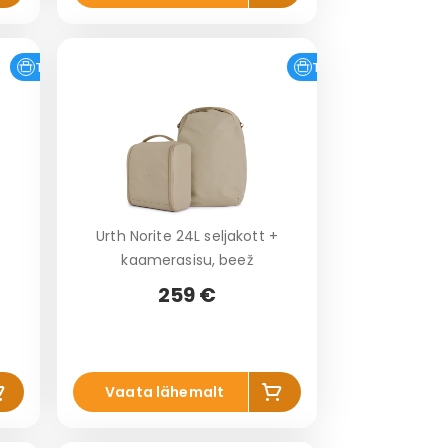
a
a
o
ko
vi
rvi
Tasuta tarne
Tasuta tarne
+
Urth Norite 24L seljakott +
kaamerasisu, beež
259 €
is
Lis
Vaata lähemalt
a
a
o
ko
vi
rvi