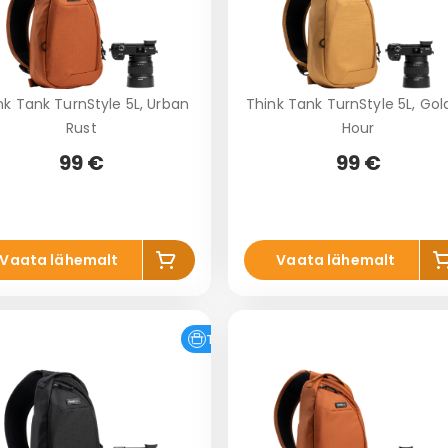
nk Tank TurnStyle 5L, Urban
Think Tank TurnStyle 5L, Go
Rust
Hour
99 €
99 €
Lis
L
Vaata lähemalt
Vaata lähemalt
a
ko
k
rvi
r
Tasuta tarne