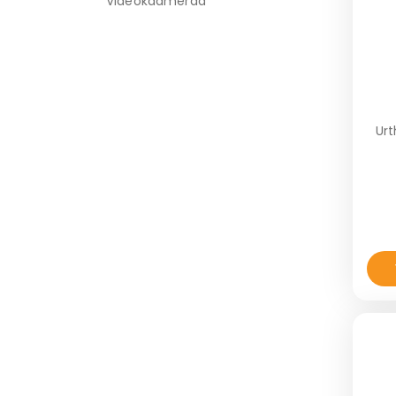
Videokaamerad
Urt