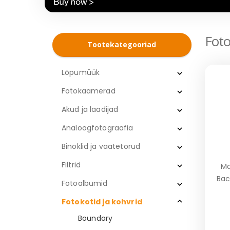
Foto
Tootekategooriad
Lõpumüük
Fotokaamerad
Akud ja laadijad
Analoogfotograafia
Binoklid ja vaatetorud
Filtrid
Ma
Bac
Fotoalbumid
Fotokotid ja kohvrid
Boundary