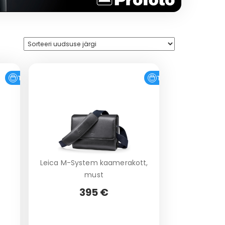
Tasuta tarne
Tasuta tarne
Leica M-System kaamerakott,
must
395 €