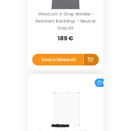
Westcott X-Drop Wrinkle-
Resistant Backdrop – Neutral
Gray Kit
189 €
Li
Vaata lähemalt
s
a
k
o
Tasuta tarne
r
vi