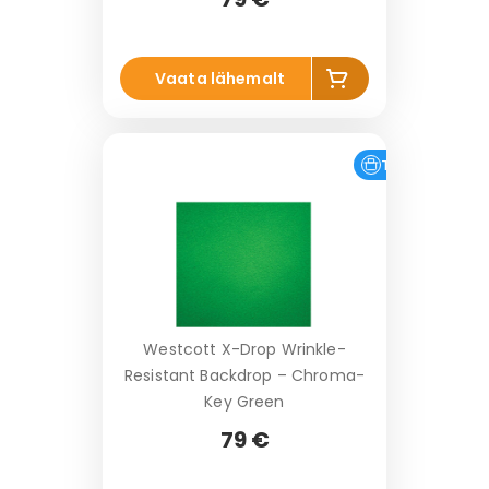
Li
Vaata lähemalt
s
a
k
o
Tasuta tarne
r
vi
Westcott X-Drop Wrinkle-
Resistant Backdrop – Chroma-
Key Green
79 €