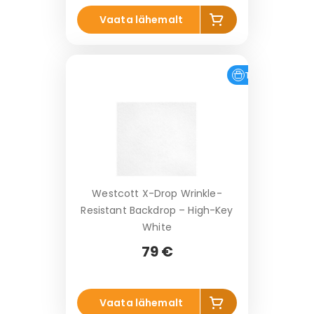
Li
Vaata lähemalt
s
a
k
o
Tasuta tarne
r
vi
Westcott X-Drop Wrinkle-
Resistant Backdrop – High-Key
White
79 €
Li
Vaata lähemalt