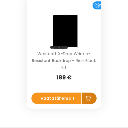
o
Tasuta tarne
r
vi
Westcott X-Drop Wrinkle-
Resistant Backdrop – Rich Black
Kit
189 €
Li
Vaata lähemalt
s
a
k
o
r