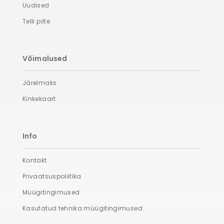
Uudised
Telli pilte
Võimalused
Järelmaks
Kinkekaart
Info
Kontakt
Privaatsuspoliitika
Müügitingimused
Kasutatud tehnika müügitingimused