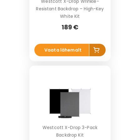
Westcott X-Drop Wrinkle-
Resistant Backdrop – High-Key
White Kit
189 €
Li
Vaata lähemalt
s
a
k
o
r
vi
Westcott X-Drop 3-Pack
Backdrop Kit