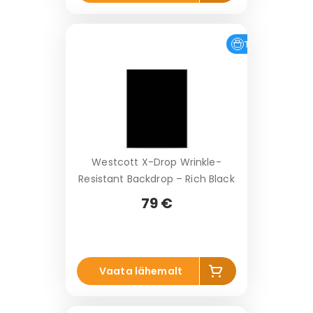
s
a
k
o
Tasuta tarne
r
vi
Westcott X-Drop Wrinkle-
Resistant Backdrop – Rich Black
79 €
Li
Vaata lähemalt
s
a
k