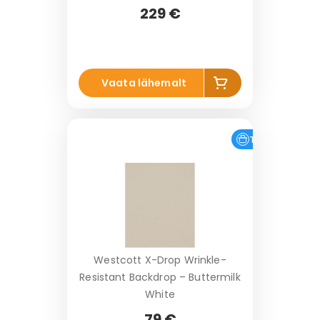
229 €
Li
Vaata lähemalt
s
a
k
o
Tasuta tarne
r
vi
Westcott X-Drop Wrinkle-
Resistant Backdrop – Buttermilk
White
79 €