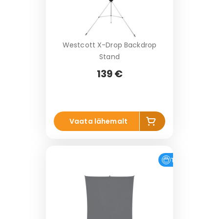
Westcott X-Drop Backdrop
Stand
139 €
Li
Vaata lähemalt
s
a
k
o
Tasuta tarne
r
vi