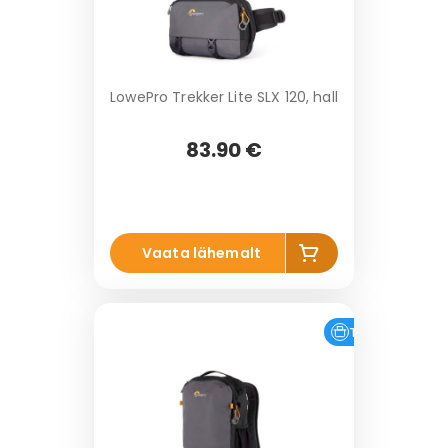
LowePro Trekker Lite SLX 120, hall
83.90 €
Li
Vaata lähemalt
s
a
k
o
Tasuta tarne
r
vi