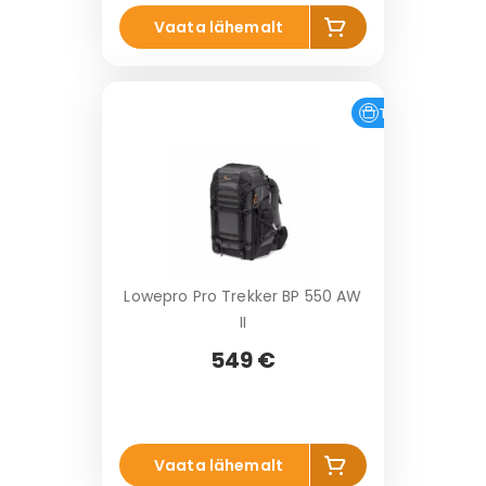
Li
Vaata lähemalt
s
a
k
o
Tasuta tarne
r
vi
Lowepro Pro Trekker BP 550 AW
II
549 €
Li
Vaata lähemalt