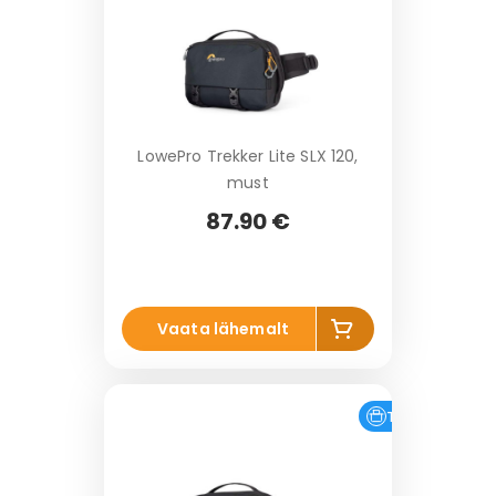
vi
LowePro Trekker Lite SLX 120,
must
87.90 €
Li
Vaata lähemalt
s
a
k
o
Tasuta tarne
Laos
r
vi