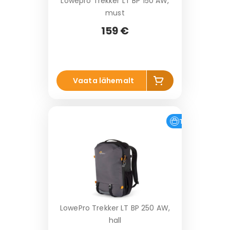
Lowepro Trekker LT BP 150 AW,
must
159 €
Li
Vaata lähemalt
s
a
k
o
Tasuta tarne
Laos
r
vi
LowePro Trekker LT BP 250 AW,
hall