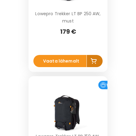
Lowepro Trekker LT BP 250 AW,
must
179 €
Li
Vaata lähemalt
s
a
k
o
Tasuta tarne
Laos
r
vi