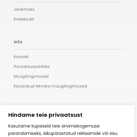
Järelmaks
Kinkekaart
Info
Kontakt
Privaatsuspoliitika
Müügitingimused
Kasutatud tehnika müügitingimused
Lisaks
Hindame teie privaatsust
Suured fotod
Kasutame küpsiseid teie sirvimiskogemuse
parandamiseks, isikupärastatud reklaamide või sisu
Hooldus