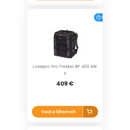
s
a
k
o
Tasuta tarne
r
vi
Lowepro Pro Trekker BP 450 AW
II
409 €
Li
Vaata lähemalt
s
a
k