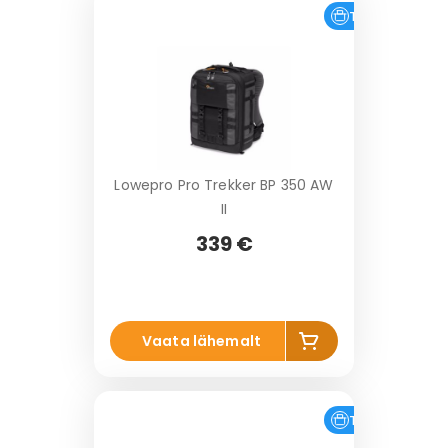
o
Tasuta tarne
r
vi
Lowepro Pro Trekker BP 350 AW
II
339 €
Li
Vaata lähemalt
s
a
k
o
Tasuta tarne
r