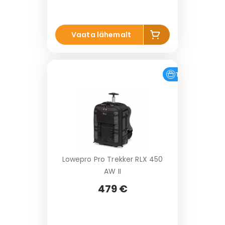
Li
Vaata lähemalt
s
a
k
o
Tasuta tarne
r
vi
Lowepro Pro Trekker RLX 450
AW II
479 €