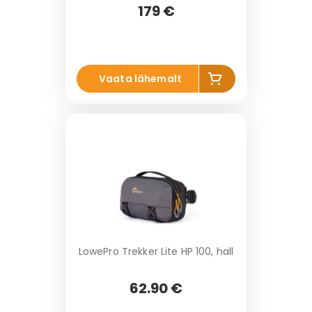
179 €
Li
Vaata lähemalt
s
a
k
o
r
vi
LowePro Trekker Lite HP 100, hall
62.90 €