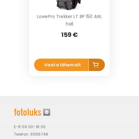
LowePro Trekker LT BP 150 AW,
hall
159 €
Li
Vaata lähemalt
s
a
k
o
r
vi
E-R 09.00-18.00
Telefon: 6556748