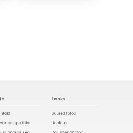
nfo
Lisaks
ntakt
Suured fotod
ivaatsuspoliitika
Hooldus
üügitingimused
Dokumendifotod