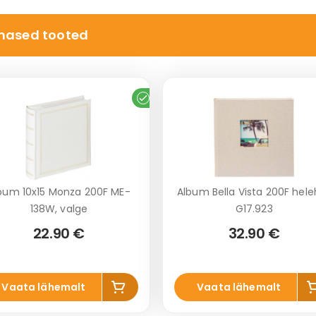
nased tooted
Laos
bum 10x15 Monza 200F ME-
Album Bella Vista 200F hele
138W, valge
G17.923
22.90 €
32.90 €
Lisa
Li
Vaata lähemalt
Vaata lähemalt
korvi
ko