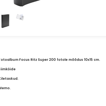
Fotoalbum Focus Ritz Super 200 fotole mõõdus 10x15 cm.
Liimköide
Kiletaskud.
Memo.