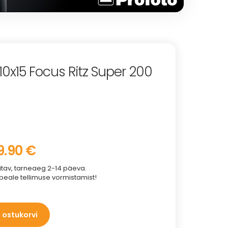
0x15 Focus Ritz Super 200
9.90 €
itav, tarneaeg 2-14 päeva.
peale tellimuse vormistamist!
a ostukorvi