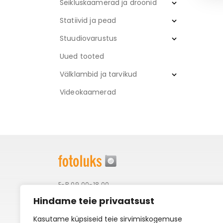
Seikluskaamerad ja droonid
Statiivid ja pead
Stuudiovarustus
Uued tooted
Välklambid ja tarvikud
Videokaamerad
E-R 09.00-18.00
Telefon: 6556748
Hindame teie privaatsust
Email:
info@fotoluks.ee
Kasutame küpsiseid teie sirvimiskogemuse