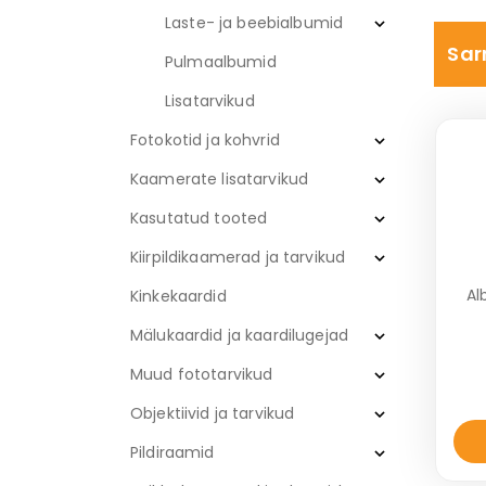
Laste- ja beebialbumid
Sar
Pulmaalbumid
Lisatarvikud
Fotokotid ja kohvrid
Kaamerate lisatarvikud
Kasutatud tooted
Kiirpildikaamerad ja tarvikud
Al
Kinkekaardid
Mälukaardid ja kaardilugejad
Muud fototarvikud
Objektiivid ja tarvikud
Pildiraamid