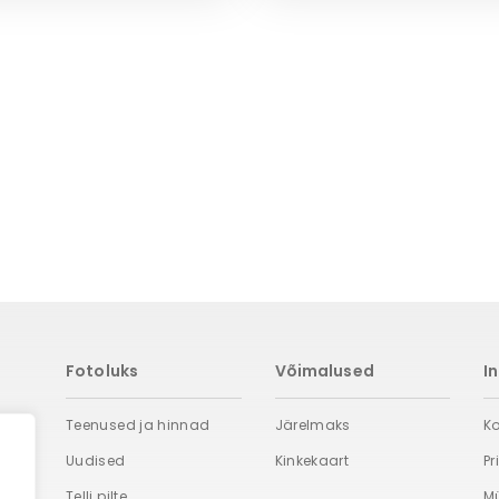
Fotoluks
Võimalused
I
Teenused ja hinnad
Järelmaks
Ko
Uudised
Kinkekaart
Pr
Telli pilte
M