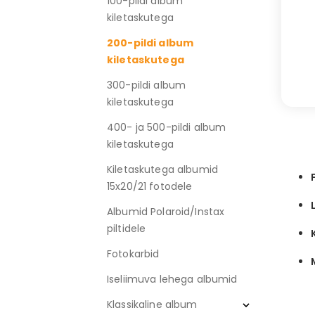
100-pildi album
kiletaskutega
200-pildi album
kiletaskutega
300-pildi album
kiletaskutega
400- ja 500-pildi album
kiletaskutega
Kiletaskutega albumid
15x20/21 fotodele
Albumid Polaroid/Instax
piltidele
Fotokarbid
Iseliimuva lehega albumid
Klassikaline album