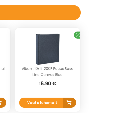
Laos
hall
Album 10x15 200F Focus Base
Line Canvas Blue
18.90 €
sa
Lisa
Vaata lähemalt
rvi
korvi