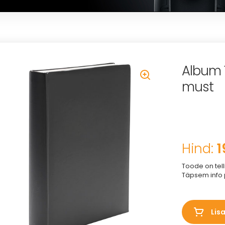
Album 1
must
Hind:
1
Toode on tell
Täpsem info 
Lis