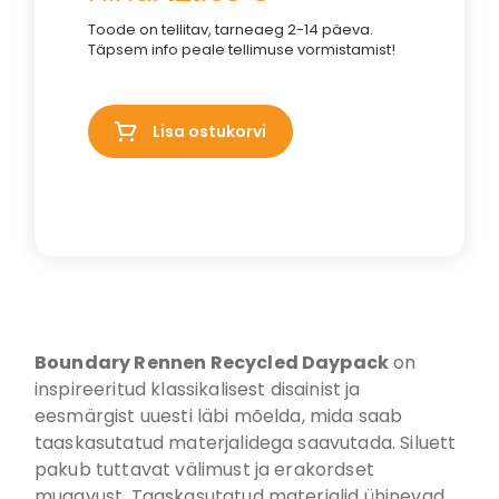
Toode on tellitav, tarneaeg 2-14 päeva.
Täpsem info peale tellimuse vormistamist!
Lisa ostukorvi
Boundary Rennen Recycled Daypack
on
inspireeritud klassikalisest disainist ja
eesmärgist uuesti läbi mõelda, mida saab
taaskasutatud materjalidega saavutada. Siluett
pakub tuttavat välimust ja erakordset
mugavust. Taaskasutatud materjalid ühinevad