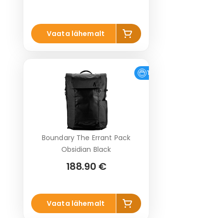
Lisa
Vaata lähemalt
korvi
Tasuta tarne
Boundary The Errant Pack
Obsidian Black
188.90 €
Lisa
Vaata lähemalt
korvi