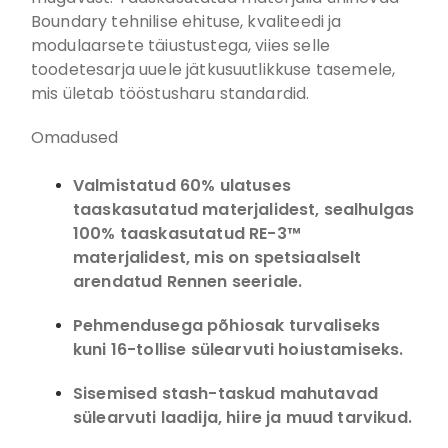
Boundary tehnilise ehituse, kvaliteedi ja
modulaarsete täiustustega, viies selle
toodetesarja uuele jätkusuutlikkuse tasemele,
mis ületab tööstusharu standardid.
Omadused
Valmistatud 60% ulatuses
taaskasutatud materjalidest, sealhulgas
100% taaskasutatud RE-3™
materjalidest, mis on spetsiaalselt
arendatud Rennen seeriale.
Pehmendusega põhiosak turvaliseks
kuni 16-tollise sülearvuti hoiustamiseks.
Sisemised stash-taskud mahutavad
sülearvuti laadija, hiire ja muud tarvikud.