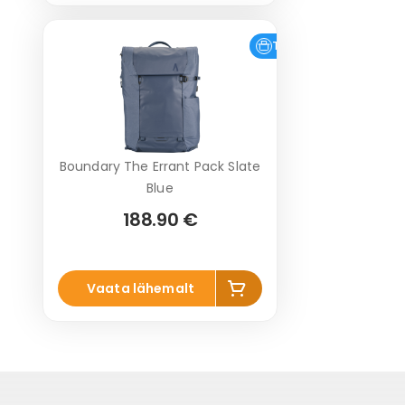
Tasuta tarne
Boundary The Errant Pack Slate
Blue
188.90 €
Lisa
Vaata lähemalt
korvi