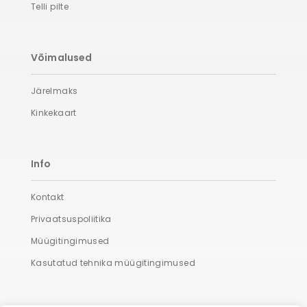
Telli pilte
Võimalused
Järelmaks
Kinkekaart
Info
Kontakt
Privaatsuspoliitika
Müügitingimused
Kasutatud tehnika müügitingimused