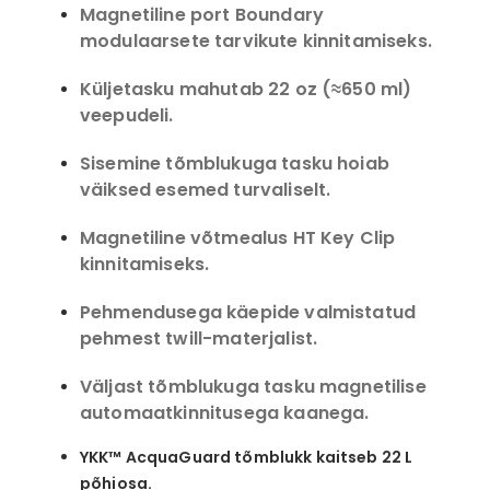
Magnetiline port Boundary
modulaarsete tarvikute kinnitamiseks.
Küljetasku mahutab 22 oz (≈650 ml)
veepudeli.
Sisemine tõmblukuga tasku hoiab
väiksed esemed turvaliselt.
Magnetiline võtmealus HT Key Clip
kinnitamiseks.
Pehmendusega käepide valmistatud
pehmest twill-materjalist.
Väljast tõmblukuga tasku magnetilise
automaatkinnitusega kaanega.
YKK™ AcquaGuard tõmblukk kaitseb 22 L
põhiosa.