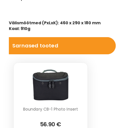
Välismõõtmed (PxLxK): 460 x 290 x 180 mm
Kaal: 910g
Sarnased tooted
Boundary CB-1 Photo Insert
56.90 €