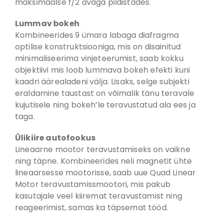
maksimaalse f/2 avaga pildistades.
Lummav bokeh
Kombineerides 9 ümara labaga diafragma
optilise konstruktsiooniga, mis on disainitud
minimaliseerima vinjeteerumist, saab kokku
objektiivi mis loob lummava bokeh efekti kuni
kaadri äärealadeni välja. Lisaks, selge subjekti
eraldamine taustast on võimalik tänu teravale
kujutisele ning bokeh’le teravustatud ala ees ja
taga.
Ülikiire autofookus
Lineaarne mootor teravustamiseks on vaikne
ning täpne. Kombineerides neli magnetit ühte
lineaarsesse mootorisse, saab uue Quad Linear
Motor teravustamissmootori, mis pakub
kasutajale veel kiiremat teravustamist ning
reageerimist, samas ka täpsemat tööd.