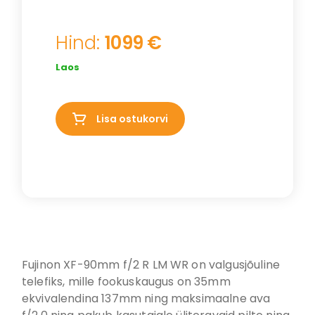
Hind:
1099 €
Laos
Lisa ostukorvi
Fujinon XF-90mm f/2 R LM WR on valgusjõuline
telefiks, mille fookuskaugus on 35mm
ekvivalendina 137mm ning maksimaalne ava