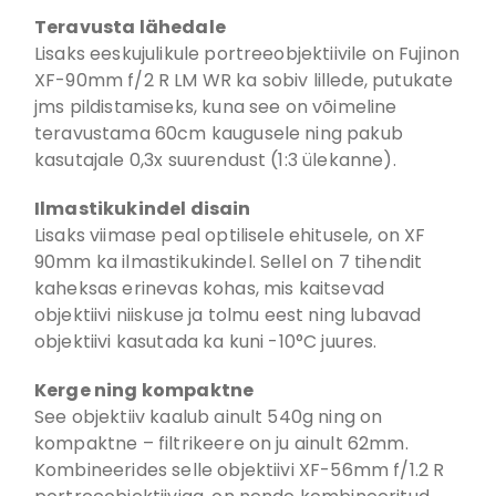
Teravusta lähedale
Lisaks eeskujulikule portreeobjektiivile on Fujinon
XF-90mm f/2 R LM WR ka sobiv lillede, putukate
jms pildistamiseks, kuna see on võimeline
teravustama 60cm kaugusele ning pakub
kasutajale 0,3x suurendust (1:3 ülekanne).
Ilmastikukindel disain
Lisaks viimase peal optilisele ehitusele, on XF
90mm ka ilmastikukindel. Sellel on 7 tihendit
kaheksas erinevas kohas, mis kaitsevad
objektiivi niiskuse ja tolmu eest ning lubavad
objektiivi kasutada ka kuni -10°C juures.
Kerge ning kompaktne
See objektiiv kaalub ainult 540g ning on
kompaktne – filtrikeere on ju ainult 62mm.
Kombineerides selle objektiivi XF-56mm f/1.2 R