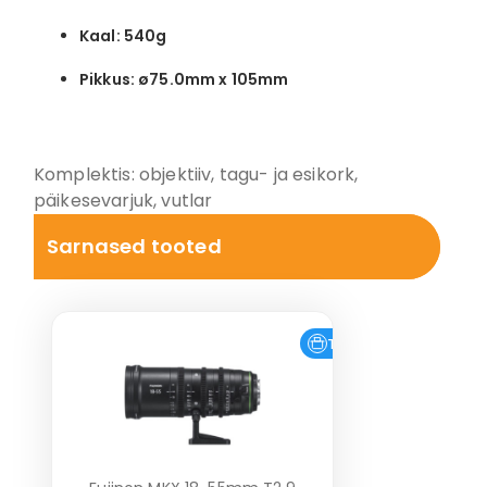
Kaal: 540g
Pikkus: ø75.0mm x 105mm
Komplektis: objektiiv, tagu- ja esikork,
päikesevarjuk, vutlar
Sarnased tooted
Tasuta tarne