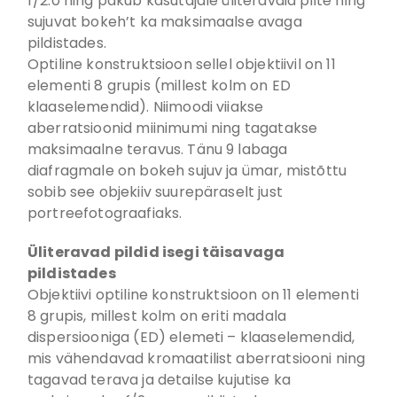
f/2.0 ning pakub kasutajale üliteravaid pilte ning
sujuvat bokeh’t ka maksimaalse avaga
pildistades.
Optiline konstruktsioon sellel objektiivil on 11
elementi 8 grupis (millest kolm on ED
klaaselemendid). Niimoodi viiakse
aberratsioonid miinimumi ning tagatakse
maksimaalne teravus. Tänu 9 labaga
diafragmale on bokeh sujuv ja ümar, mistõttu
sobib see objekiiv suurepäraselt just
portreefotograafiaks.
Üliteravad pildid isegi täisavaga
pildistades
Objektiivi optiline konstruktsioon on 11 elementi
8 grupis, millest kolm on eriti madala
dispersiooniga (ED) elemeti – klaaselemendid,
mis vähendavad kromaatilist aberratsiooni ning
tagavad terava ja detailse kujutise ka