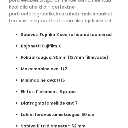
portreeobjektiiviga, on nende kombineeritud
kaal alla ühe kilo – perfektne
portreefotograafile, kes tahab maksimaalset
teravust ning kvaliteeti oma fiksobjektiividest.
Sobivus: Fujifilm X seeria hübriidkaamerad
Bajonett: Fujifilm X
Fokaalkaugus: 90mm (137mm filmivaste)
Maksimaalne ava: f/2
Minimaalne ava: f/16
Ehitus: 11 elementi 8 grupis
Diafragma lamellide arv: 7
Lähim teravustamiskaugus: 60 cm
Sobiva filtri diameeter: 62 mm