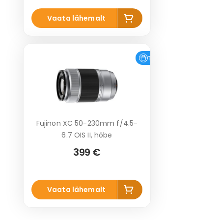
Lisa
Vaata lähemalt
korvi
Tasuta tarne
Fujinon XC 50-230mm f/4.5-
6.7 OIS II, hõbe
399 €
Lisa
Vaata lähemalt
korvi