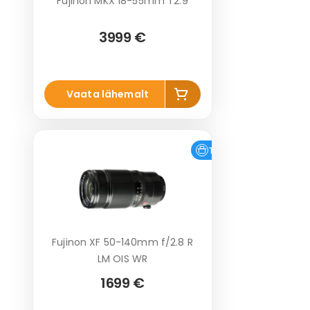
Fujinon MKX 18-55mm T2.9
3999 €
Lisa
Vaata lähemalt
korvi
Tasuta tarne
Laos
Fujinon XF 50-140mm f/2.8 R
LM OIS WR
1699 €