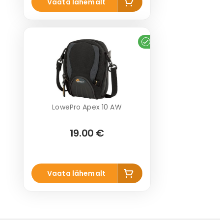
Vaata lähemalt
korvi
Laos
LowePro Apex 10 AW
19.00 €
Lisa
Vaata lähemalt
korvi