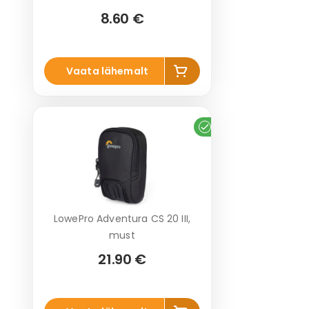
8.60 €
Lisa
Vaata lähemalt
korvi
Laos
LowePro Adventura CS 20 III,
must
21.90 €
Lisa