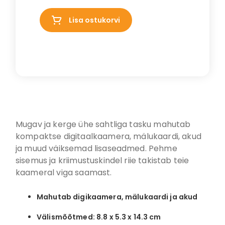
Lisa ostukorvi
Mugav ja kerge ühe sahtliga tasku mahutab
kompaktse digitaalkaamera, mälukaardi, akud
ja muud väiksemad lisaseadmed. Pehme
sisemus ja kriimustuskindel riie takistab teie
kaameral viga saamast.
Mahutab digikaamera, mälukaardi ja akud
Välismõõtmed: 8.8 x 5.3 x 14.3 cm