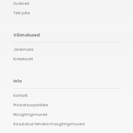
Uudised
Telli pilte
Võimalused
Järelmaks
Kinkekaart
Info
Kontakt
Privaatsuspoliitika
Müügitingimused
Kasutatud tehnika müügitingimused