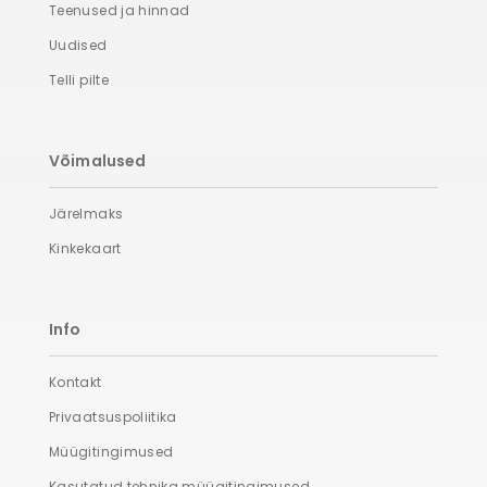
Teenused ja hinnad
Uudised
Telli pilte
Võimalused
Järelmaks
Kinkekaart
Info
Kontakt
Privaatsuspoliitika
Müügitingimused
Kasutatud tehnika müügitingimused