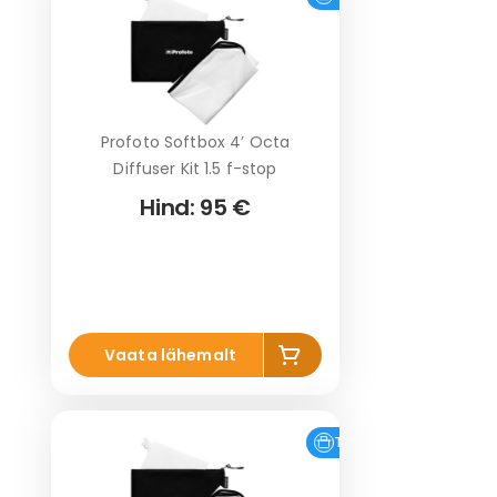
r
vi
Profoto Softbox 4’ Octa
Diffuser Kit 1.5 f-stop
Hind:
95 €
Li
Vaata lähemalt
s
a
k
o
Tasuta tarne
r
vi