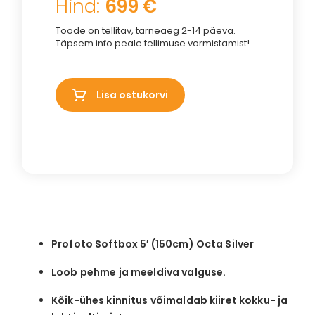
Hind:
699 €
Toode on tellitav, tarneaeg 2-14 päeva.
Täpsem info peale tellimuse vormistamist!
Lisa ostukorvi
Profoto Softbox 5′ (150cm) Octa Silver
Loob pehme ja meeldiva valguse.
Kõik-ühes kinnitus võimaldab kiiret kokku- ja