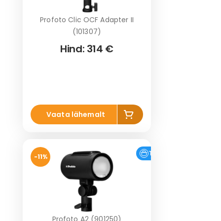
Profoto Clic OCF Adapter II
(101307)
Hind:
314 €
Li
Vaata lähemalt
s
a
k
o
Tasuta tarne
Kampaania
%
-11%
r
vi
Profoto A2 (901250)