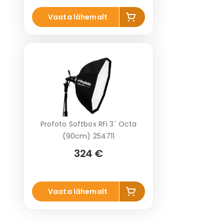
Lisa
Vaata lähemalt
korvi
Profoto Softbox RFi 3´ Octa
(90cm) 254711
324 €
Lisa
Vaata lähemalt
korvi