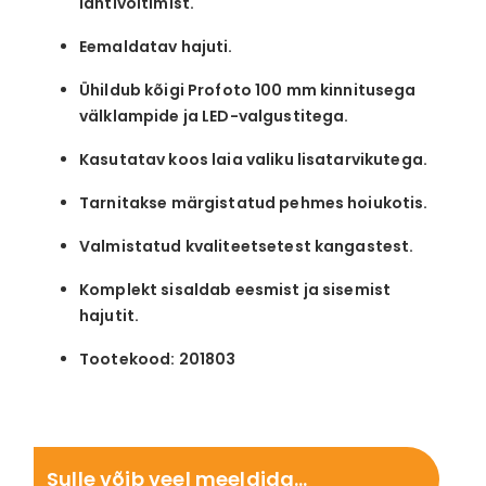
lahtivoltimist.
Eemaldatav hajuti.
Ühildub kõigi Profoto 100 mm kinnitusega
välklampide ja LED-valgustitega.
Kasutatav koos laia valiku lisatarvikutega.
Tarnitakse märgistatud pehmes hoiukotis.
Valmistatud kvaliteetsetest kangastest.
Komplekt sisaldab eesmist ja sisemist
hajutit.
Tootekood: 201803
Sulle võib veel meeldida…