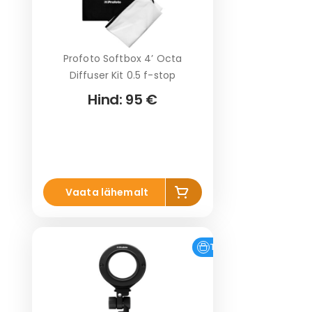
Profoto Softbox 4’ Octa
Diffuser Kit 0.5 f-stop
Hind:
95 €
Li
Vaata lähemalt
s
a
k
o
Tasuta tarne
r
vi