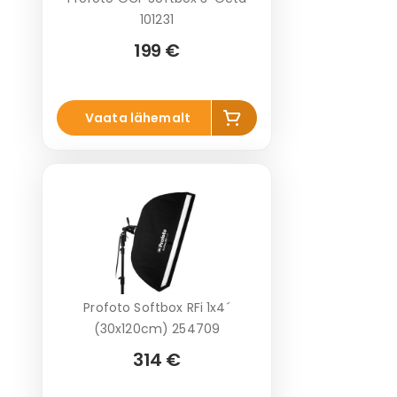
101231
199 €
Lisa
Vaata lähemalt
korvi
Profoto Softbox RFi 1x4´
(30x120cm) 254709
314 €