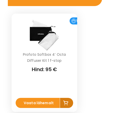
Tasuta tarne
Profoto Softbox 4’ Octa
Diffuser Kit 1 f-stop
Hind:
95 €
Li
Vaata lähemalt
s
a