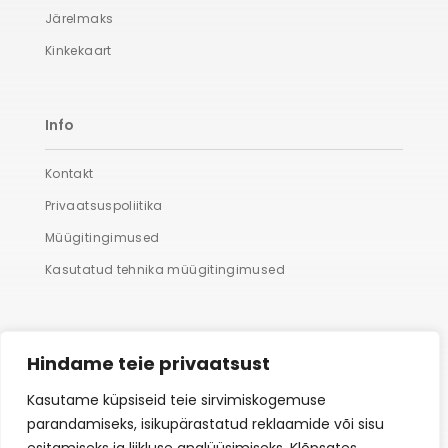
Järelmaks
Kinkekaart
Info
Kontakt
Privaatsuspoliitika
Müügitingimused
Kasutatud tehnika müügitingimused
Lisaks
Hindame teie privaatsust
Suured fotod
Kasutame küpsiseid teie sirvimiskogemuse
parandamiseks, isikupärastatud reklaamide või sisu
Hooldus