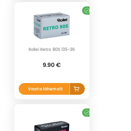
Laos
Rollei Retro 80S 135-36
9.90 €
Lisa
Vaata lähemalt
korvi
Laos