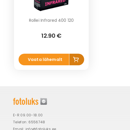
Rollei Infrared 400 120
12.90 €
Lisa
Vaata lähemalt
korvi
E-R 09.00-18.00
Telefon: 6556748
Email:
info@fotoluks.ee