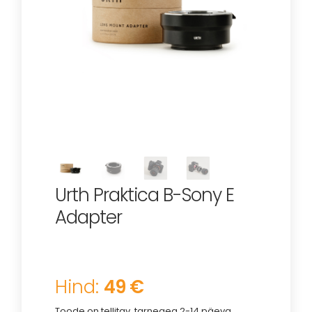
Urth Praktica B-Sony E
Adapter
Hind:
49 €
Toode on tellitav, tarneaeg 2-14 päeva.