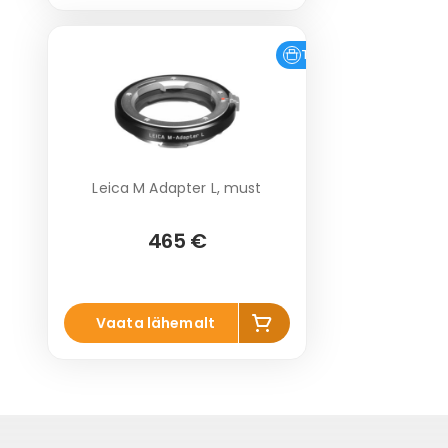
Tasuta tarne
Leica M Adapter L, must
465 €
Lisa
Vaata lähemalt
korvi