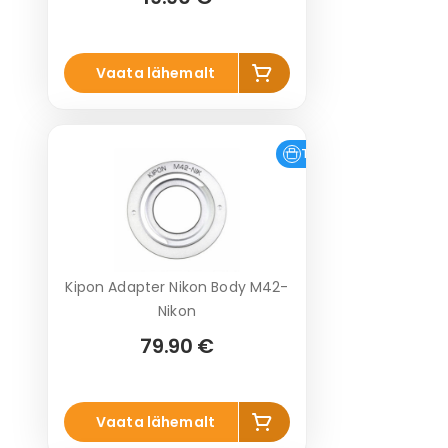
Lisa
Vaata lähemalt
korvi
Tasuta tarne
Kipon Adapter Nikon Body M42-
Nikon
79.90 €
Lisa
Vaata lähemalt
korvi