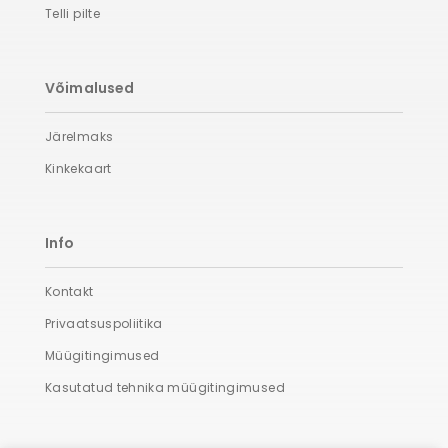
Telli pilte
Võimalused
Järelmaks
Kinkekaart
Info
Kontakt
Privaatsuspoliitika
Müügitingimused
Kasutatud tehnika müügitingimused