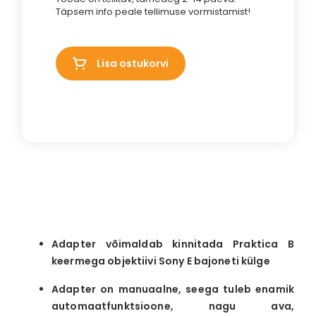
Täpsem info peale tellimuse vormistamist!
Lisa ostukorvi
Adapter võimaldab kinnitada Praktica B
keermega objektiivi Sony E bajoneti külge
Adapter on manuaalne, seega tuleb enamik
automaatfunktsioone, nagu ava,