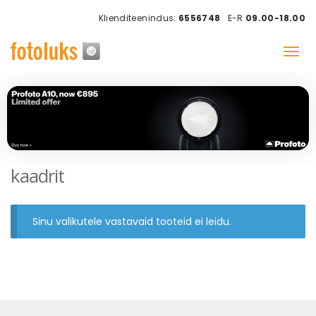
Klienditeenindus:
6556748
E-R
09.00-18.00
kaadrit
Sinu valikutele vastavaid tooteid ei leidu.