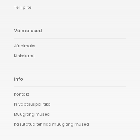
Telli pilte
Võimalused
Järelmaks
Kinkekaart
Info
Kontakt
Privaatsuspoliitika
Müügitingimused
Kasutatud tehnika müügitingimused